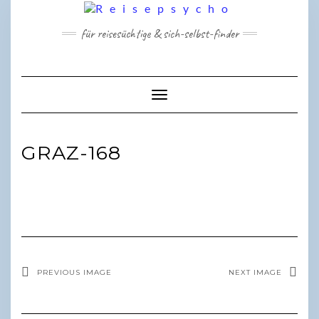
Skip
to
für reisesüchtige & sich-selbst-finder
content
Toggle Navigation
GRAZ-168
PREVIOUS IMAGE
NEXT IMAGE