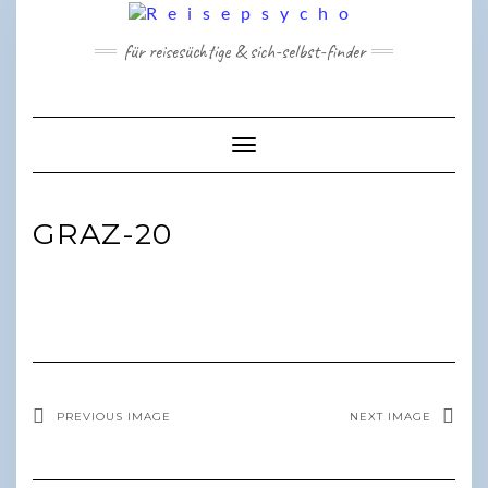
Skip
to
für reisesüchtige & sich-selbst-finder
content
Toggle Navigation
GRAZ-20
PREVIOUS IMAGE
NEXT IMAGE