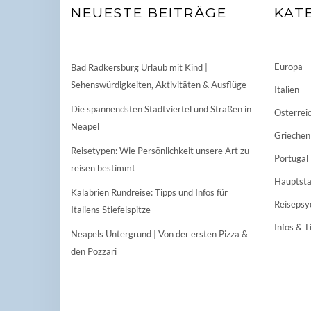
NEUESTE BEITRÄGE
KAT
Europa
Bad Radkersburg Urlaub mit Kind |
Sehenswürdigkeiten, Aktivitäten & Ausflüge
Italien
Die spannendsten Stadtviertel und Straßen in
Österrei
Neapel
Griechen
Reisetypen: Wie Persönlichkeit unsere Art zu
Portugal
reisen bestimmt
Hauptstä
Kalabrien Rundreise: Tipps und Infos für
Reisepsy
Italiens Stiefelspitze
Infos & T
Neapels Untergrund | Von der ersten Pizza &
den Pozzari