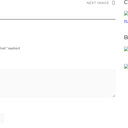
C
NEXT IMAGE
B
d mit
*
markiert