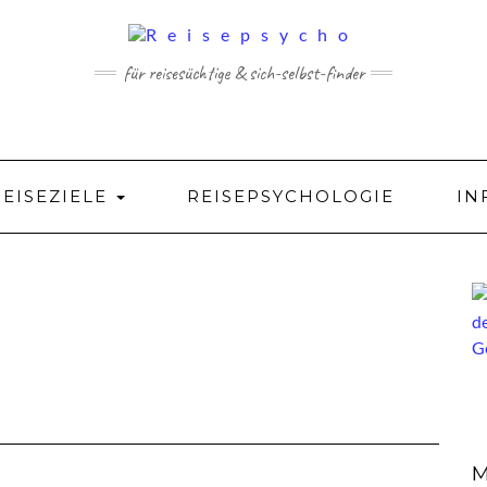
für reisesüchtige & sich-selbst-finder
REISEZIELE
REISEPSYCHOLOGIE
IN
M