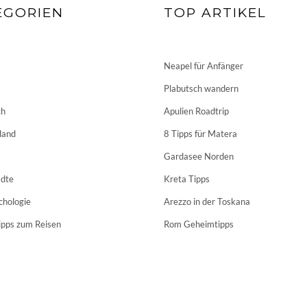
EGORIEN
TOP ARTIKEL
Neapel für Anfänger
Plabutsch wandern
ch
Apulien Roadtrip
land
8 Tipps für Matera
Gardasee Norden
dte
Kreta Tipps
chologie
Arezzo in der Toskana
ipps zum Reisen
Rom Geheimtipps