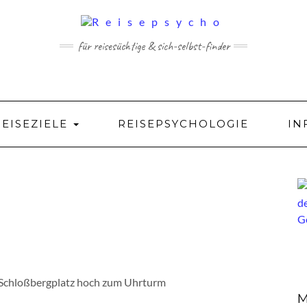
für reisesüchtige & sich-selbst-finder
REISEZIELE
REISEPSYCHOLOGIE
IN
 Schloßbergplatz hoch zum Uhrturm
M