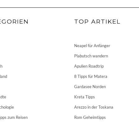
EGORIEN
TOP ARTIKEL
Neapel für Anfänger
Plabutsch wandern
ch
Apulien Roadtrip
land
8 Tipps für Matera
Gardasee Norden
dte
Kreta Tipps
chologie
Arezzo in der Toskana
ipps zum Reisen
Rom Geheimtipps