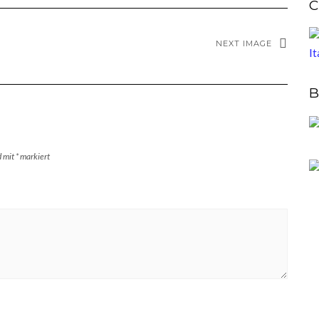
C
NEXT IMAGE
B
d mit
*
markiert