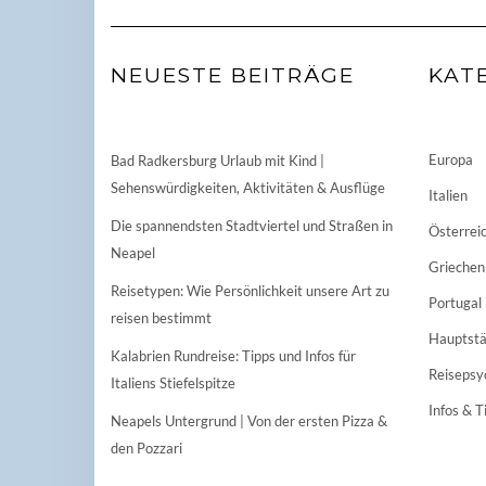
NEUESTE BEITRÄGE
KAT
Europa
Bad Radkersburg Urlaub mit Kind |
Sehenswürdigkeiten, Aktivitäten & Ausflüge
Italien
Die spannendsten Stadtviertel und Straßen in
Österrei
Neapel
Griechen
Reisetypen: Wie Persönlichkeit unsere Art zu
Portugal
reisen bestimmt
Hauptstä
Kalabrien Rundreise: Tipps und Infos für
Reisepsy
Italiens Stiefelspitze
Infos & T
Neapels Untergrund | Von der ersten Pizza &
den Pozzari