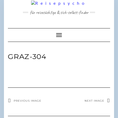
Skip
to
für reisesüchtige & sich-selbst-finder
content
Toggle Navigation
GRAZ-304
PREVIOUS IMAGE
NEXT IMAGE