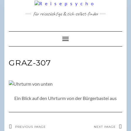
Skip
to
für reisesüchtige & sich-selbst-finder
content
Toggle Navigation
GRAZ-307
Ein Blick auf den Uhrturm von der Bürgerbastei aus
PREVIOUS IMAGE
NEXT IMAGE