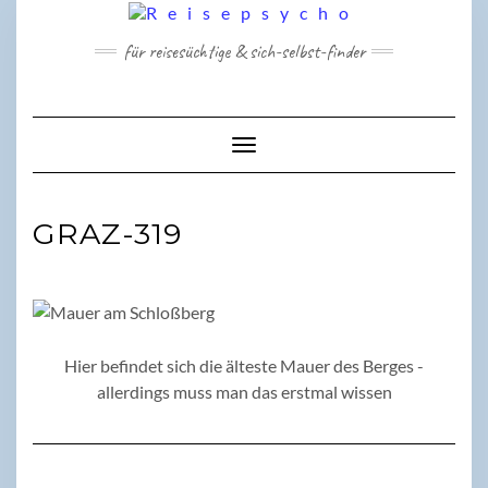
Skip
to
für reisesüchtige & sich-selbst-finder
content
Toggle Navigation
GRAZ-319
Hier befindet sich die älteste Mauer des Berges -
allerdings muss man das erstmal wissen