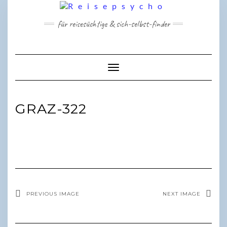
Skip
to
für reisesüchtige & sich-selbst-finder
content
Toggle Navigation
GRAZ-322
PREVIOUS IMAGE
NEXT IMAGE