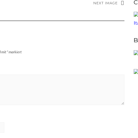
C
NEXT IMAGE
B
d mit
*
markiert