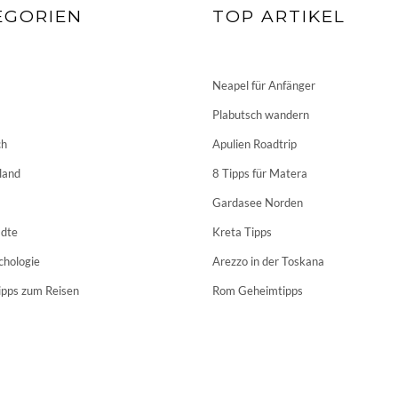
EGORIEN
TOP ARTIKEL
Neapel für Anfänger
Plabutsch wandern
ch
Apulien Roadtrip
land
8 Tipps für Matera
Gardasee Norden
dte
Kreta Tipps
chologie
Arezzo in der Toskana
ipps zum Reisen
Rom Geheimtipps