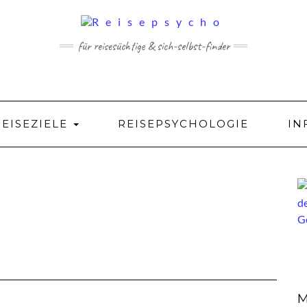
für reisesüchtige & sich-selbst-finder
REISEZIELE
REISEPSYCHOLOGIE
IN
M