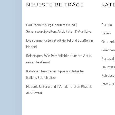
NEUESTE BEITRÄGE
KAT
Europa
Bad Radkersburg Urlaub mit Kind |
Sehenswürdigkeiten, Aktivitäten & Ausflüge
Italien
Die spannendsten Stadtviertel und Straßen in
Österrei
Neapel
Griechen
Reisetypen: Wie Persönlichkeit unsere Art zu
Portugal
reisen bestimmt
Hauptstä
Kalabrien Rundreise: Tipps und Infos für
Reisepsy
Italiens Stiefelspitze
Infos & T
Neapels Untergrund | Von der ersten Pizza &
den Pozzari