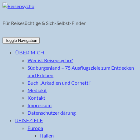
Skip
to
content
Für Reisesüchtige & Sich-Selbst-Finder
Toggle Navigation
ÜBER MICH
Wer ist Reisepsycho?
Südburgenland – 75 Ausflugsziele zum Entdecken
und Erleben
Buch „Arkadien und Cornetti“
Mediakit
Kontakt
Impressum
Datenschutzerklärung
REISEZIELE
Europa
Italien