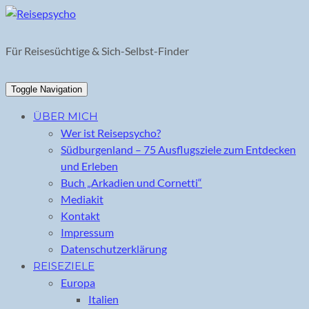
Skip
to
content
Für Reisesüchtige & Sich-Selbst-Finder
Toggle Navigation
ÜBER MICH
Wer ist Reisepsycho?
Südburgenland – 75 Ausflugsziele zum Entdecken
und Erleben
Buch „Arkadien und Cornetti“
Mediakit
Kontakt
Impressum
Datenschutzerklärung
REISEZIELE
Europa
Italien