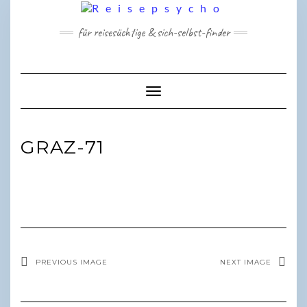
Skip
to
für reisesüchtige & sich-selbst-finder
content
Toggle Navigation
GRAZ-71
PREVIOUS IMAGE
NEXT IMAGE