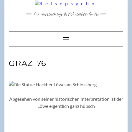
Skip
to
für reisesüchtige & sich-selbst-finder
content
Toggle Navigation
GRAZ-76
Abgesehen von seiner historischen Interpretation ist der
Löwe eigentlich ganz hübsch