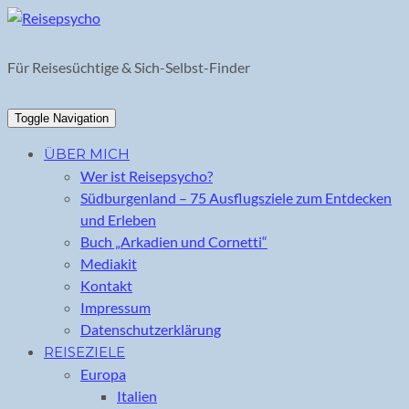
Skip
to
content
Für Reisesüchtige & Sich-Selbst-Finder
Toggle Navigation
ÜBER MICH
Wer ist Reisepsycho?
Südburgenland – 75 Ausflugsziele zum Entdecken
und Erleben
Buch „Arkadien und Cornetti“
Mediakit
Kontakt
Impressum
Datenschutzerklärung
REISEZIELE
Europa
Italien