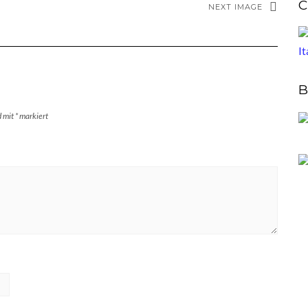
C
NEXT IMAGE
B
d mit
*
markiert