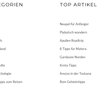
EGORIEN
TOP ARTIKEL
Neapel für Anfänger
Plabutsch wandern
ch
Apulien Roadtrip
land
8 Tipps für Matera
Gardasee Norden
dte
Kreta Tipps
chologie
Arezzo in der Toskana
ipps zum Reisen
Rom Geheimtipps