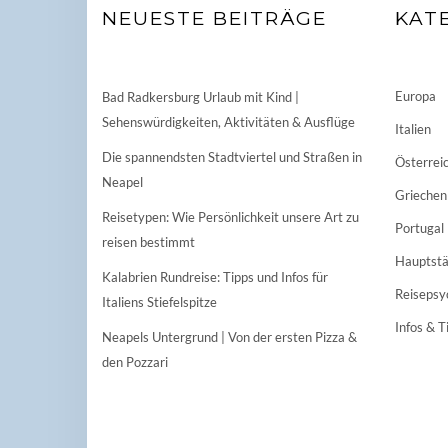
NEUESTE BEITRÄGE
KAT
Europa
Bad Radkersburg Urlaub mit Kind |
Sehenswürdigkeiten, Aktivitäten & Ausflüge
Italien
Die spannendsten Stadtviertel und Straßen in
Österrei
Neapel
Griechen
Reisetypen: Wie Persönlichkeit unsere Art zu
Portugal
reisen bestimmt
Hauptstä
Kalabrien Rundreise: Tipps und Infos für
Reisepsy
Italiens Stiefelspitze
Infos & T
Neapels Untergrund | Von der ersten Pizza &
den Pozzari