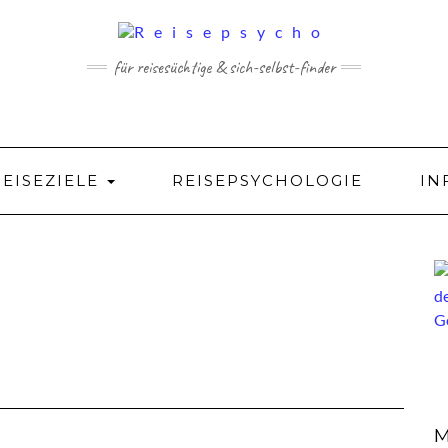
für reisesüchtige & sich-selbst-finder
REISEZIELE
REISEPSYCHOLOGIE
IN
M