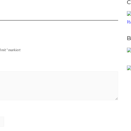
C
B
d mit
*
markiert