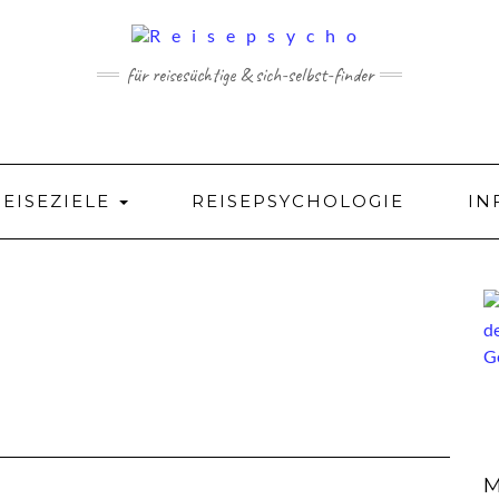
für reisesüchtige & sich-selbst-finder
REISEZIELE
REISEPSYCHOLOGIE
IN
M