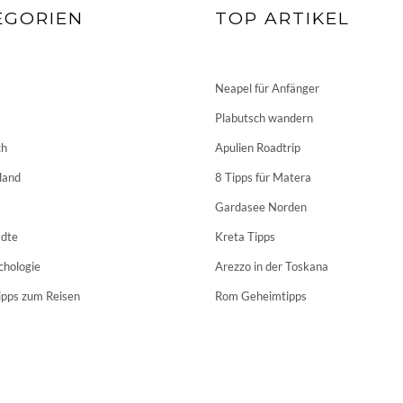
EGORIEN
TOP ARTIKEL
Neapel für Anfänger
Plabutsch wandern
ch
Apulien Roadtrip
land
8 Tipps für Matera
Gardasee Norden
dte
Kreta Tipps
chologie
Arezzo in der Toskana
ipps zum Reisen
Rom Geheimtipps