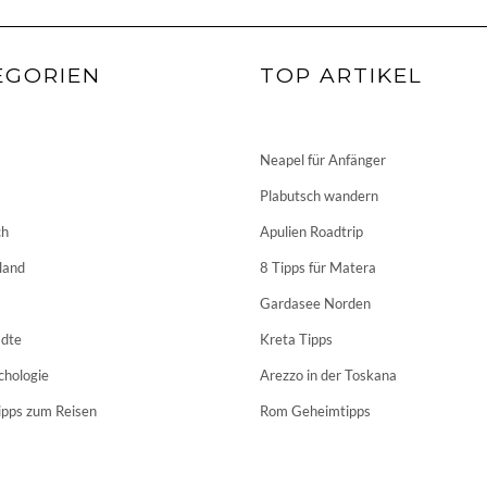
EGORIEN
TOP ARTIKEL
Neapel für Anfänger
Plabutsch wandern
ch
Apulien Roadtrip
land
8 Tipps für Matera
Gardasee Norden
dte
Kreta Tipps
chologie
Arezzo in der Toskana
ipps zum Reisen
Rom Geheimtipps