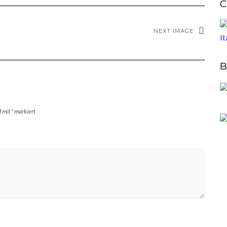
C
NEXT IMAGE
B
d mit
*
markiert