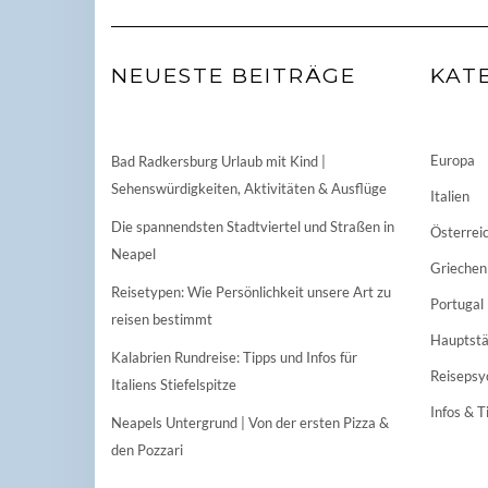
NEUESTE BEITRÄGE
KAT
Europa
Bad Radkersburg Urlaub mit Kind |
Sehenswürdigkeiten, Aktivitäten & Ausflüge
Italien
Die spannendsten Stadtviertel und Straßen in
Österrei
Neapel
Griechen
Reisetypen: Wie Persönlichkeit unsere Art zu
Portugal
reisen bestimmt
Hauptstä
Kalabrien Rundreise: Tipps und Infos für
Reisepsy
Italiens Stiefelspitze
Infos & T
Neapels Untergrund | Von der ersten Pizza &
den Pozzari