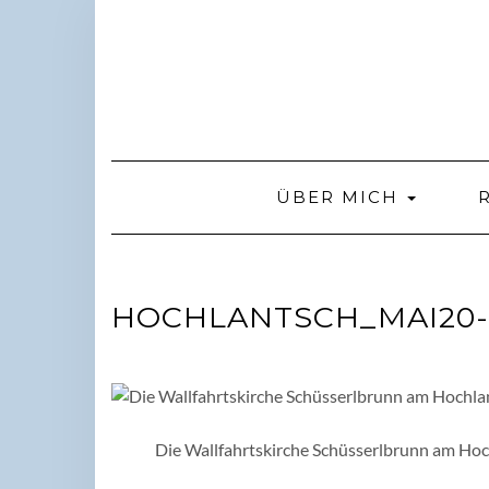
Skip
to
content
ÜBER MICH
HOCHLANTSCH_MAI20-
Die Wallfahrtskirche Schüsserlbrunn am Hoch