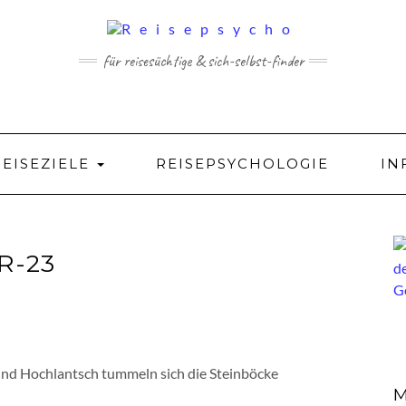
für reisesüchtige & sich-selbst-finder
REISEZIELE
REISEPSYCHOLOGIE
IN
R-23
nd Hochlantsch tummeln sich die Steinböcke
M