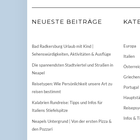
NEUESTE BEITRÄGE
KAT
Europa
Bad Radkersburg Urlaub mit Kind |
Sehenswürdigkeiten, Aktivitäten & Ausflüge
Italien
Die spannendsten Stadtviertel und Straßen in
Österrei
Neapel
Griechen
Reisetypen: Wie Persönlichkeit unsere Art zu
Portugal
reisen bestimmt
Hauptstä
Kalabrien Rundreise: Tipps und Infos für
Reisepsy
Italiens Stiefelspitze
Infos & T
Neapels Untergrund | Von der ersten Pizza &
den Pozzari