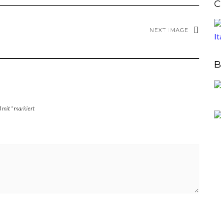
C
NEXT IMAGE
B
d mit
*
markiert