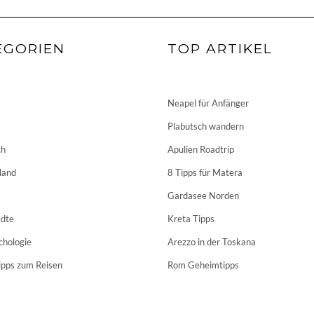
EGORIEN
TOP ARTIKEL
Neapel für Anfänger
Plabutsch wandern
ch
Apulien Roadtrip
land
8 Tipps für Matera
Gardasee Norden
dte
Kreta Tipps
chologie
Arezzo in der Toskana
ipps zum Reisen
Rom Geheimtipps