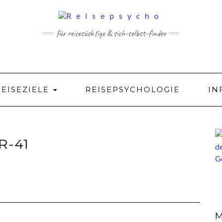
für reisesüchtige & sich-selbst-finder
REISEZIELE
REISEPSYCHOLOGIE
IN
R-41
M