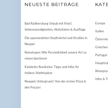
NEUESTE BEITRÄGE
KAT
Europa
Bad Radkersburg Urlaub mit Kind |
Sehenswürdigkeiten, Aktivitäten & Ausflüge
Italien
Die spannendsten Stadtviertel und Straßen in
Österrei
Neapel
Griechen
Reisetypen: Wie Persönlichkeit unsere Art zu
Portugal
reisen bestimmt
Hauptstä
Kalabrien Rundreise: Tipps und Infos für
Reisepsy
Italiens Stiefelspitze
Infos & T
Neapels Untergrund | Von der ersten Pizza &
den Pozzari