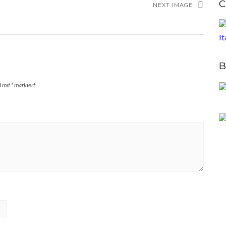
C
NEXT IMAGE
B
d mit
*
markiert