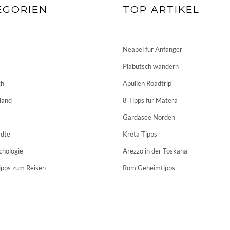
EGORIEN
TOP ARTIKEL
Neapel für Anfänger
Plabutsch wandern
ch
Apulien Roadtrip
land
8 Tipps für Matera
Gardasee Norden
dte
Kreta Tipps
chologie
Arezzo in der Toskana
ipps zum Reisen
Rom Geheimtipps