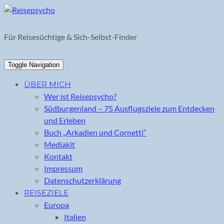
Skip
to
content
Für Reisesüchtige & Sich-Selbst-Finder
Toggle Navigation
ÜBER MICH
Wer ist Reisepsycho?
Südburgenland – 75 Ausflugsziele zum Entdecken
und Erleben
Buch „Arkadien und Cornetti“
Mediakit
Kontakt
Impressum
Datenschutzerklärung
REISEZIELE
Europa
Italien