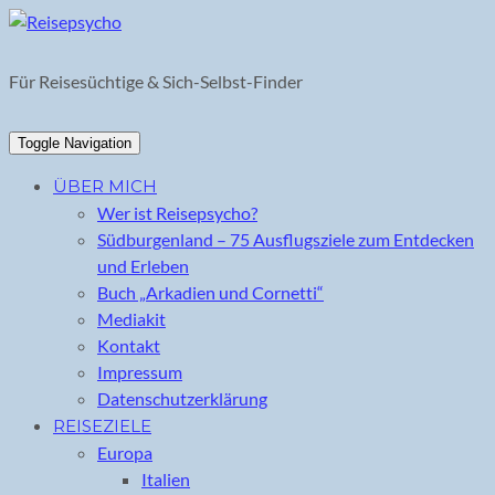
Skip
to
content
Für Reisesüchtige & Sich-Selbst-Finder
Toggle Navigation
ÜBER MICH
Wer ist Reisepsycho?
Südburgenland – 75 Ausflugsziele zum Entdecken
und Erleben
Buch „Arkadien und Cornetti“
Mediakit
Kontakt
Impressum
Datenschutzerklärung
REISEZIELE
Europa
Italien