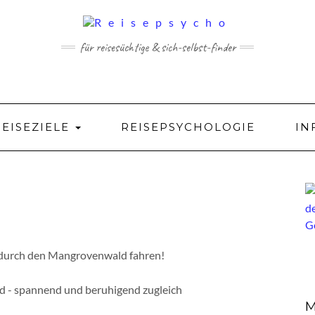
für reisesüchtige & sich-selbst-finder
REISEZIELE
REISEPSYCHOLOGIE
IN
 - spannend und beruhigend zugleich
M