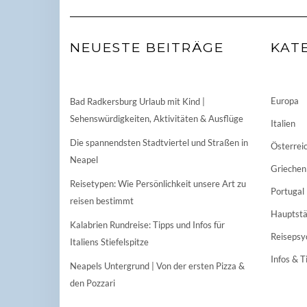
NEUESTE BEITRÄGE
KAT
Europa
Bad Radkersburg Urlaub mit Kind |
Sehenswürdigkeiten, Aktivitäten & Ausflüge
Italien
Die spannendsten Stadtviertel und Straßen in
Österrei
Neapel
Griechen
Reisetypen: Wie Persönlichkeit unsere Art zu
Portugal
reisen bestimmt
Hauptstä
Kalabrien Rundreise: Tipps und Infos für
Reisepsy
Italiens Stiefelspitze
Infos & T
Neapels Untergrund | Von der ersten Pizza &
den Pozzari