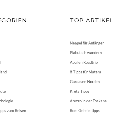
EGORIEN
TOP ARTIKEL
Neapel für Anfänger
Plabutsch wandern
ch
Apulien Roadtrip
land
8 Tipps für Matera
Gardasee Norden
dte
Kreta Tipps
chologie
Arezzo in der Toskana
ipps zum Reisen
Rom Geheimtipps