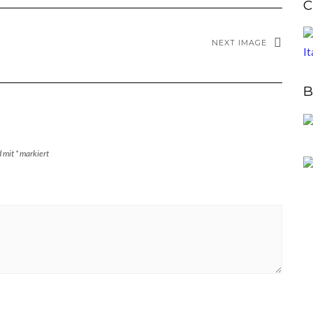
C
NEXT IMAGE
B
d mit
*
markiert