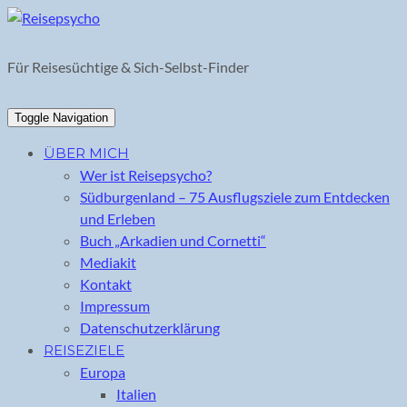
Skip
to
content
Für Reisesüchtige & Sich-Selbst-Finder
Toggle Navigation
ÜBER MICH
Wer ist Reisepsycho?
Südburgenland – 75 Ausflugsziele zum Entdecken
und Erleben
Buch „Arkadien und Cornetti“
Mediakit
Kontakt
Impressum
Datenschutzerklärung
REISEZIELE
Europa
Italien