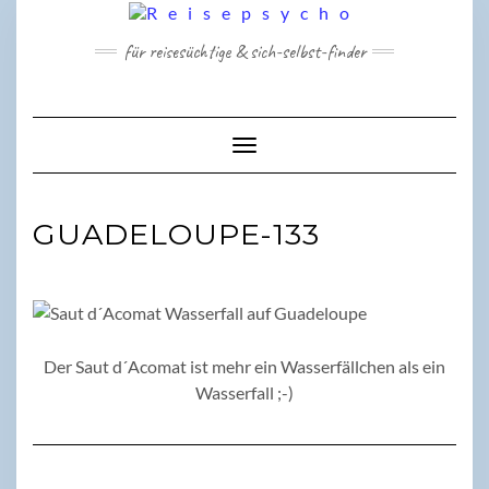
Skip
to
für reisesüchtige & sich-selbst-finder
content
Toggle Navigation
GUADELOUPE-133
Der Saut d´Acomat ist mehr ein Wasserfällchen als ein
Wasserfall ;-)