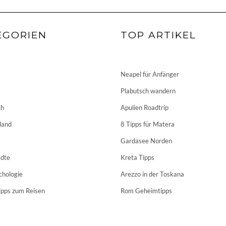
EGORIEN
TOP ARTIKEL
Neapel für Anfänger
Plabutsch wandern
ch
Apulien Roadtrip
land
8 Tipps für Matera
Gardasee Norden
dte
Kreta Tipps
chologie
Arezzo in der Toskana
ipps zum Reisen
Rom Geheimtipps