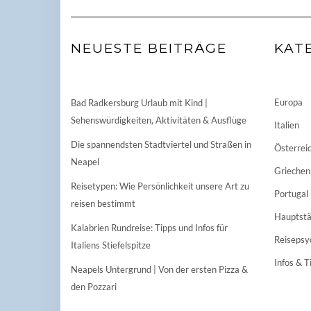
NEUESTE BEITRÄGE
KAT
Europa
Bad Radkersburg Urlaub mit Kind |
Sehenswürdigkeiten, Aktivitäten & Ausflüge
Italien
Die spannendsten Stadtviertel und Straßen in
Österrei
Neapel
Griechen
Reisetypen: Wie Persönlichkeit unsere Art zu
Portugal
reisen bestimmt
Hauptstä
Kalabrien Rundreise: Tipps und Infos für
Reisepsy
Italiens Stiefelspitze
Infos & T
Neapels Untergrund | Von der ersten Pizza &
den Pozzari