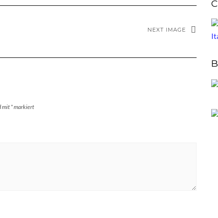
C
NEXT IMAGE
B
d mit
*
markiert