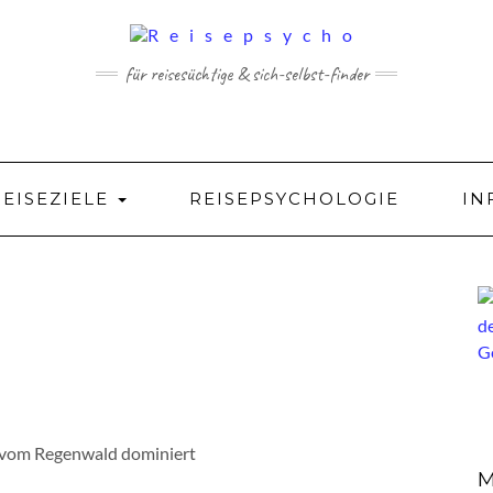
für reisesüchtige & sich-selbst-finder
REISEZIELE
REISEPSYCHOLOGIE
IN
 vom Regenwald dominiert
M