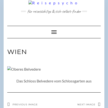
Skip
to
für reisesüchtige & sich-selbst-finder
content
Toggle Navigation
WIEN
Das Schloss Belvedere vom Schlossgarten aus
PREVIOUS IMAGE
NEXT IMAGE