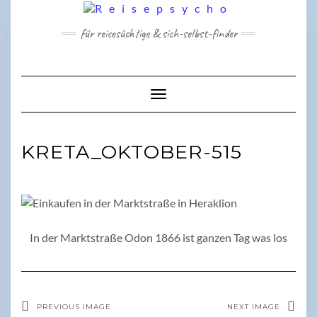
Skip
to
für reisesüchtige & sich-selbst-finder
content
Toggle Navigation
KRETA_OKTOBER-515
In der Marktstraße Odon 1866 ist ganzen Tag was los
PREVIOUS IMAGE
NEXT IMAGE