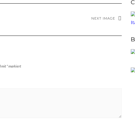
C
NEXT IMAGE
B
d mit
*
markiert