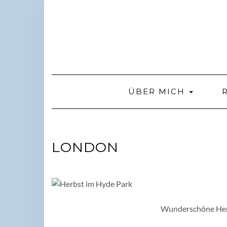
Skip
to
content
ÜBER MICH
LONDON
Wunderschöne Her