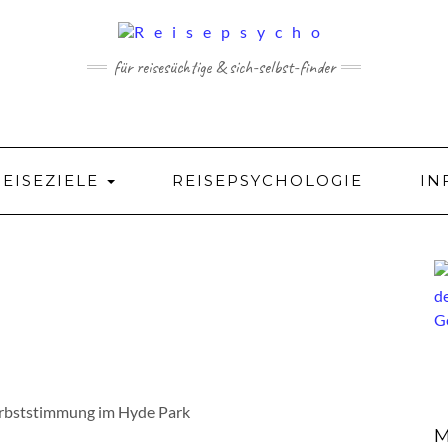
für reisesüchtige & sich-selbst-finder
REISEZIELE
REISEPSYCHOLOGIE
IN
bststimmung im Hyde Park
M