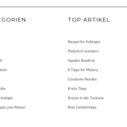
EGORIEN
TOP ARTIKEL
Neapel für Anfänger
Plabutsch wandern
ch
Apulien Roadtrip
land
8 Tipps für Matera
Gardasee Norden
dte
Kreta Tipps
chologie
Arezzo in der Toskana
ipps zum Reisen
Rom Geheimtipps