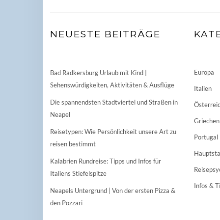
NEUESTE BEITRÄGE
KAT
Europa
Bad Radkersburg Urlaub mit Kind |
Sehenswürdigkeiten, Aktivitäten & Ausflüge
Italien
Die spannendsten Stadtviertel und Straßen in
Österrei
Neapel
Griechen
Reisetypen: Wie Persönlichkeit unsere Art zu
Portugal
reisen bestimmt
Hauptstä
Kalabrien Rundreise: Tipps und Infos für
Reisepsy
Italiens Stiefelspitze
Infos & T
Neapels Untergrund | Von der ersten Pizza &
den Pozzari