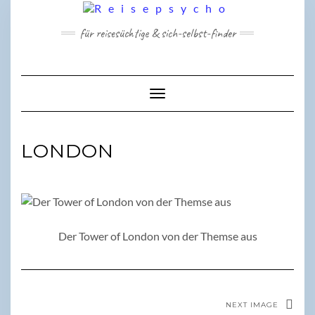
Skip
to
für reisesüchtige & sich-selbst-finder
content
Toggle Navigation
LONDON
Der Tower of London von der Themse aus
NEXT IMAGE