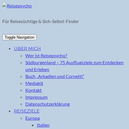
Skip
to
content
Für Reisesüchtige & Sich-Selbst-Finder
Toggle Navigation
ÜBER MICH
Wer ist Reisepsycho?
Südburgenland – 75 Ausflugsziele zum Entdecken
und Erleben
Buch „Arkadien und Cornetti“
Mediakit
Kontakt
Impressum
Datenschutzerklärung
REISEZIELE
Europa
Italien