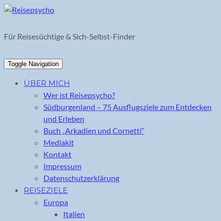
Skip
to
content
Für Reisesüchtige & Sich-Selbst-Finder
Toggle Navigation
ÜBER MICH
Wer ist Reisepsycho?
Südburgenland – 75 Ausflugsziele zum Entdecken
und Erleben
Buch „Arkadien und Cornetti“
Mediakit
Kontakt
Impressum
Datenschutzerklärung
REISEZIELE
Europa
Italien