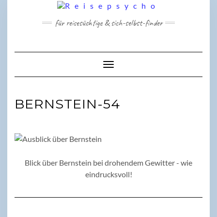
Skip
to
für reisesüchtige & sich-selbst-finder
content
Toggle Navigation
BERNSTEIN-54
Blick über Bernstein bei drohendem Gewitter - wie
eindrucksvoll!