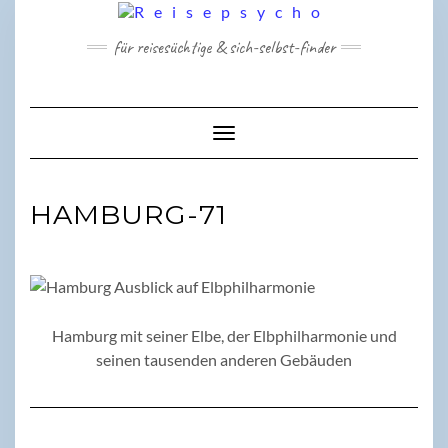
Skip
to
für reisesüchtige & sich-selbst-finder
content
Toggle Navigation
HAMBURG-71
Hamburg mit seiner Elbe, der Elbphilharmonie und
seinen tausenden anderen Gebäuden