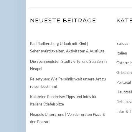
NEUESTE BEITRÄGE
KAT
Europa
Bad Radkersburg Urlaub mit Kind |
Sehenswürdigkeiten, Aktivitäten & Ausflüge
Italien
Die spannendsten Stadtviertel und Straßen in
Österrei
Neapel
Griechen
Reisetypen: Wie Persönlichkeit unsere Art zu
Portugal
reisen bestimmt
Hauptstä
Kalabrien Rundreise: Tipps und Infos für
Reisepsy
Italiens Stiefelspitze
Infos & T
Neapels Untergrund | Von der ersten Pizza &
den Pozzari