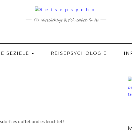
für reisesüchtige & sich-selbst-finder
REISEZIELE
REISEPSYCHOLOGIE
IN
orf: es duftet und es leuchtet!
M