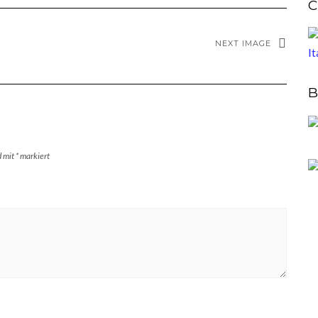
C
NEXT IMAGE
B
d mit
*
markiert