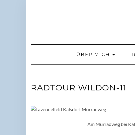
Skip
to
content
ÜBER MICH
RADTOUR WILDON-11
Am Murradweg bei Kalsd