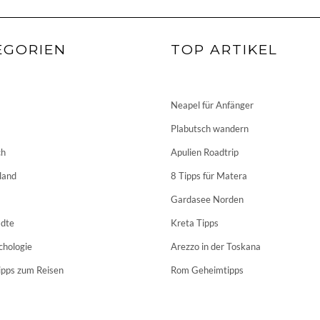
EGORIEN
TOP ARTIKEL
Neapel für Anfänger
Plabutsch wandern
ch
Apulien Roadtrip
land
8 Tipps für Matera
Gardasee Norden
dte
Kreta Tipps
chologie
Arezzo in der Toskana
ipps zum Reisen
Rom Geheimtipps