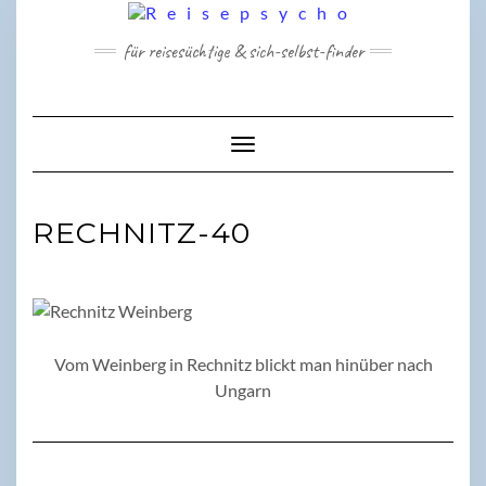
Skip
to
für reisesüchtige & sich-selbst-finder
content
Toggle Navigation
RECHNITZ-40
Vom Weinberg in Rechnitz blickt man hinüber nach
Ungarn