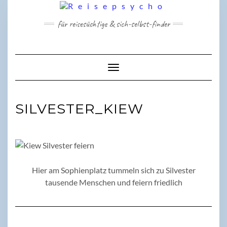
Skip
to
für reisesüchtige & sich-selbst-finder
content
Toggle Navigation
SILVESTER_KIEW
Hier am Sophienplatz tummeln sich zu Silvester
tausende Menschen und feiern friedlich