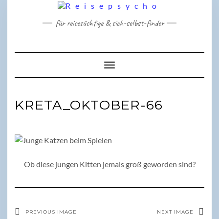
Skip
to
für reisesüchtige & sich-selbst-finder
content
Toggle Navigation
KRETA_OKTOBER-66
Ob diese jungen Kitten jemals groß geworden sind?
PREVIOUS IMAGE
NEXT IMAGE