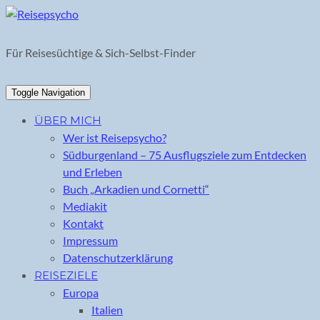
Skip
to
content
Für Reisesüchtige & Sich-Selbst-Finder
Toggle Navigation
ÜBER MICH
Wer ist Reisepsycho?
Südburgenland – 75 Ausflugsziele zum Entdecken
und Erleben
Buch „Arkadien und Cornetti“
Mediakit
Kontakt
Impressum
Datenschutzerklärung
REISEZIELE
Europa
Italien