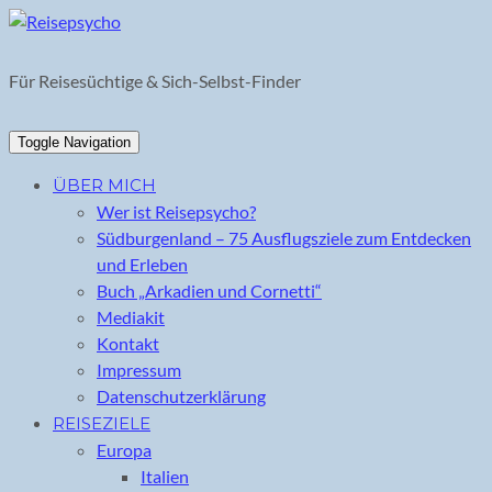
Skip
to
content
Für Reisesüchtige & Sich-Selbst-Finder
Toggle Navigation
ÜBER MICH
Wer ist Reisepsycho?
Südburgenland – 75 Ausflugsziele zum Entdecken
und Erleben
Buch „Arkadien und Cornetti“
Mediakit
Kontakt
Impressum
Datenschutzerklärung
REISEZIELE
Europa
Italien