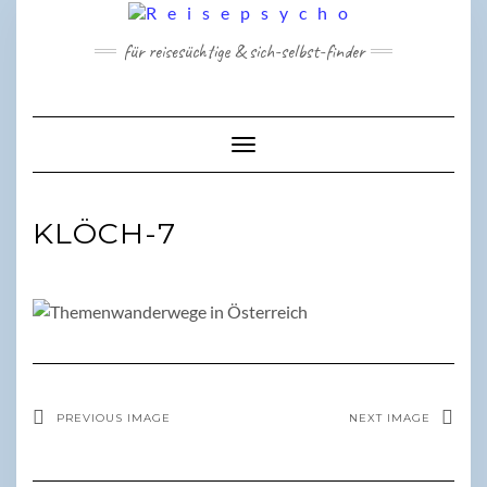
Skip
to
für reisesüchtige & sich-selbst-finder
content
Toggle Navigation
KLÖCH-7
PREVIOUS IMAGE
NEXT IMAGE