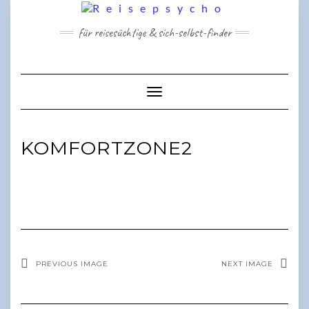
Skip
to
für reisesüchtige & sich-selbst-finder
content
Toggle Navigation
KOMFORTZONE2
PREVIOUS IMAGE
NEXT IMAGE