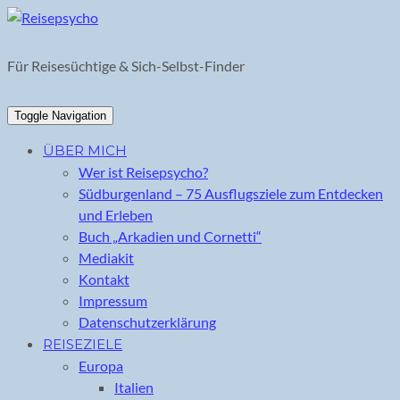
Skip
to
content
Für Reisesüchtige & Sich-Selbst-Finder
Toggle Navigation
ÜBER MICH
Wer ist Reisepsycho?
Südburgenland – 75 Ausflugsziele zum Entdecken
und Erleben
Buch „Arkadien und Cornetti“
Mediakit
Kontakt
Impressum
Datenschutzerklärung
REISEZIELE
Europa
Italien