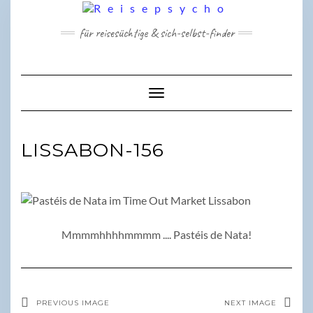
Skip
to
für reisesüchtige & sich-selbst-finder
content
Toggle Navigation
LISSABON-156
Mmmmhhhhmmmm .... Pastéis de Nata!
PREVIOUS IMAGE
NEXT IMAGE