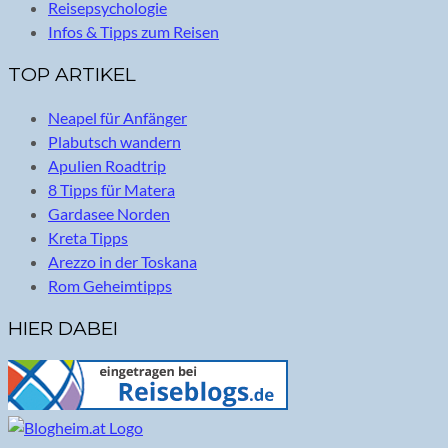
Reisepsychologie
Infos & Tipps zum Reisen
TOP ARTIKEL
Neapel für Anfänger
Plabutsch wandern
Apulien Roadtrip
8 Tipps für Matera
Gardasee Norden
Kreta Tipps
Arezzo in der Toskana
Rom Geheimtipps
HIER DABEI