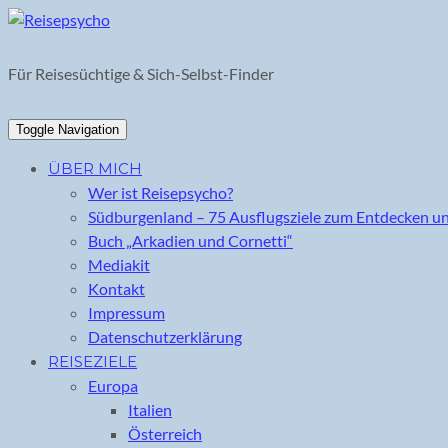
Skip
to
content
Für Reisesüchtige & Sich-Selbst-Finder
Toggle Navigation
ÜBER MICH
Wer ist Reisepsycho?
Südburgenland – 75 Ausflugsziele zum Entdecken u
Buch „Arkadien und Cornetti“
Mediakit
Kontakt
Impressum
Datenschutzerklärung
REISEZIELE
Europa
Italien
Österreich