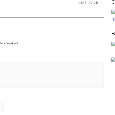
C
NEXT IMAGE
B
d mit
*
markiert