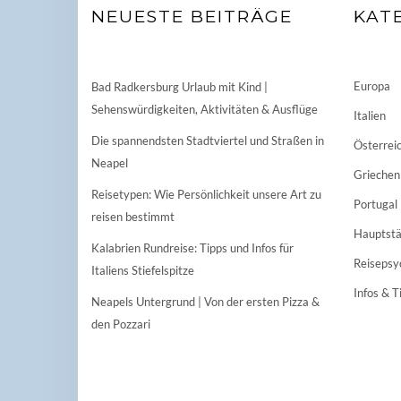
NEUESTE BEITRÄGE
KAT
Europa
Bad Radkersburg Urlaub mit Kind |
Sehenswürdigkeiten, Aktivitäten & Ausflüge
Italien
Die spannendsten Stadtviertel und Straßen in
Österrei
Neapel
Griechen
Reisetypen: Wie Persönlichkeit unsere Art zu
Portugal
reisen bestimmt
Hauptstä
Kalabrien Rundreise: Tipps und Infos für
Reisepsy
Italiens Stiefelspitze
Infos & T
Neapels Untergrund | Von der ersten Pizza &
den Pozzari