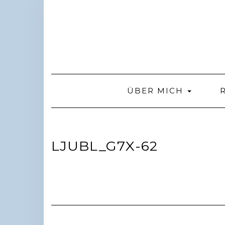
Skip
to
content
ÜBER MICH
LJUBL_G7X-62