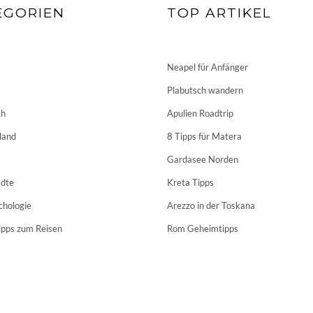
EGORIEN
TOP ARTIKEL
Neapel für Anfänger
Plabutsch wandern
ch
Apulien Roadtrip
land
8 Tipps für Matera
Gardasee Norden
dte
Kreta Tipps
chologie
Arezzo in der Toskana
ipps zum Reisen
Rom Geheimtipps