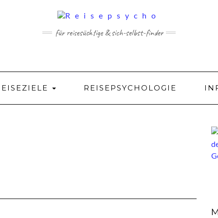
für reisesüchtige & sich-selbst-finder
REISEZIELE
REISEPSYCHOLOGIE
IN
M