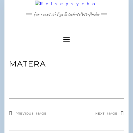
Skip
to
für reisesüchtige & sich-selbst-finder
content
Toggle Navigation
MATERA
PREVIOUS IMAGE
NEXT IMAGE