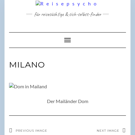
Skip
to
für reisesüchtige & sich-selbst-finder
content
Toggle Navigation
MILANO
Der Mailänder Dom
PREVIOUS IMAGE
NEXT IMAGE