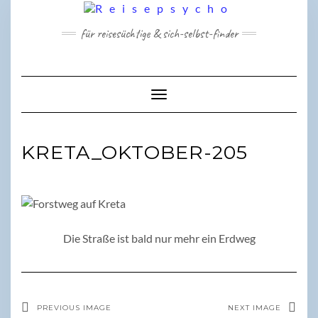
Skip
to
für reisesüchtige & sich-selbst-finder
content
Toggle Navigation
KRETA_OKTOBER-205
Die Straße ist bald nur mehr ein Erdweg
PREVIOUS IMAGE
NEXT IMAGE