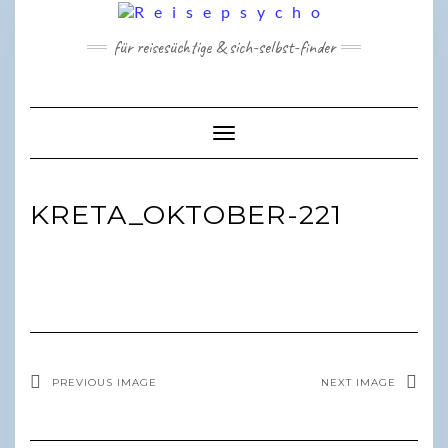
Skip
to
für reisesüchtige & sich-selbst-finder
content
Toggle Navigation
KRETA_OKTOBER-221
PREVIOUS IMAGE
NEXT IMAGE