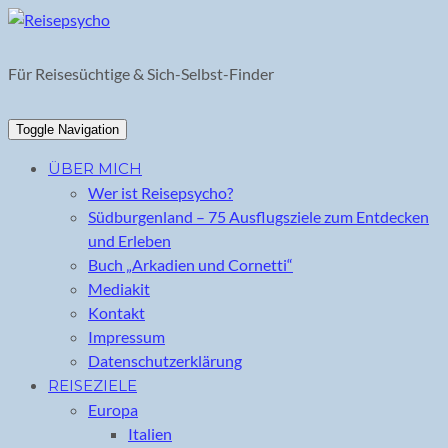
Skip
to
content
Für Reisesüchtige & Sich-Selbst-Finder
Toggle Navigation
ÜBER MICH
Wer ist Reisepsycho?
Südburgenland – 75 Ausflugsziele zum Entdecken
und Erleben
Buch „Arkadien und Cornetti“
Mediakit
Kontakt
Impressum
Datenschutzerklärung
REISEZIELE
Europa
Italien